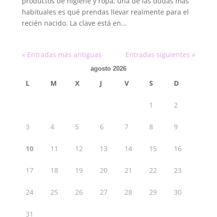
productos de higiene y ropa, una de las dudas más
habituales es qué prendas llevar realmente para el
recién nacido. La clave está en...
« Entradas más antiguas
Entradas siguientes »
agosto 2026
L
M
X
J
V
S
D
1
2
3
4
5
6
7
8
9
10
11
12
13
14
15
16
17
18
19
20
21
22
23
24
25
26
27
28
29
30
31