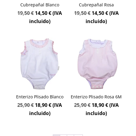
Cubrepañal Blanco
Cubrepañal Rosa
El
El
El
El
19,50
€
14,50
€
(IVA
19,50
€
14,50
€
(IVA
precio
precio
precio
precio
incluido)
incluido)
original
actual
original
actual
era:
es:
era:
es:
19,50 €.
14,50 €.
19,50 €.
14,50 €.
Enterizo Plisado Blanco
Enterizo Plisado Rosa 6M
El
El
El
El
25,90
€
18,90
€
(IVA
25,90
€
18,90
€
(IVA
precio
precio
precio
precio
incluido)
incluido)
original
actual
original
actual
era:
es:
era:
es: