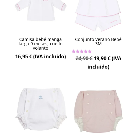
Camisa bebé manga
Conjunto Verano Bebé
larga 9 meses, cuello
3M
volante
16,95
€
(IVA incluido)
El
El
24,90
€
19,90
€
(IVA
Valorado
con
5.00
precio
precio
incluido)
de 5
original
actual
era:
es:
24,90 €.
19,90 €.