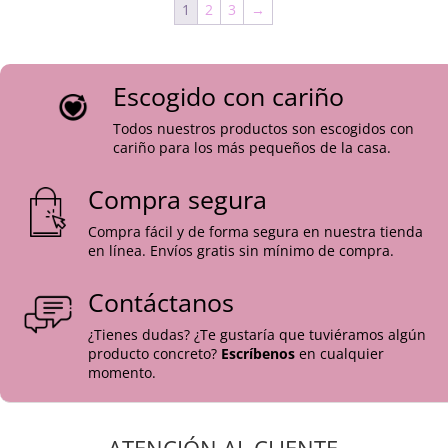
25,90 €.
18,90 €.
25,90 €.
18,90 €.
1
2
3
→
Escogido con cariño
Todos nuestros productos son escogidos con
cariño para los más pequeños de la casa.
Compra segura
Compra fácil y de forma segura en nuestra tienda
en línea. Envíos gratis sin mínimo de compra.
Contáctanos
¿Tienes dudas? ¿Te gustaría que tuviéramos algún
producto concreto?
Escríbenos
en cualquier
momento.
ATENCIÓN AL CLIENTE