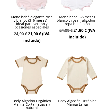
Mono bebé elegante rosa
Mono bebé 3-6 meses
y blanco (3–6 meses) –
blanco y rosa – algodón –
ideal para verano y
ropa bebé niña
ocasiones especiales
El
El
24,90
€
21,90
€
(IVA
El
El
24,90
€
21,90
€
(IVA
precio
precio
incluido)
precio
precio
incluido)
original
actual
original
actual
era:
es:
era:
es:
24,90 €.
21,90 €.
24,90 €.
21,90 €.
Body Algodón Orgánico
Body Algodón Orgánico
Manga Corta – suave y
Manga Larga
natural