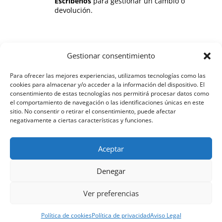
Escríbenos
para gestionar un cambio o
devolución.
SOBRE GUSINOS
Gestionar consentimiento
Para ofrecer las mejores experiencias, utilizamos tecnologías como las
HOME
cookies para almacenar y/o acceder a la información del dispositivo. El
consentimiento de estas tecnologías nos permitirá procesar datos como
QUIENES SOMOS
el comportamiento de navegación o las identificaciones únicas en este
sitio. No consentir o retirar el consentimiento, puede afectar
negativamente a ciertas características y funciones.
TIENDA
BLOG
Aceptar
CONTACTO
Denegar
POLITICAS Y TERMINOS
Ver preferencias
AVISO LEGAL
Política de cookies
Política de privacidad
Aviso Legal