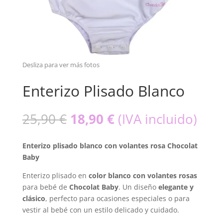
Enterizo Plisado Blanco
El
El
25,90
€
18,90
€
(IVA incluido)
precio
precio
original
actual
Enterizo plisado blanco con volantes rosa Chocolat
era:
es:
Baby
25,90 €.
18,90 €.
Enterizo plisado en
color blanco con volantes rosas
para bebé de
Chocolat Baby
. Un diseño
elegante y
clásico
, perfecto para ocasiones especiales o para
vestir al bebé con un estilo delicado y cuidado.