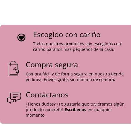
quitar toda la prenda.
Marca: Chocolat Baby
Tallas: 3 meses, 6 meses
Color: Blanco y detalles en Rosa
Material: 65% algodón y 35% poliéster
Escogido con cariño
Diseño: Plisado, volantes, botones
Todos nuestros productos son escogidos con
Tipo de prenda: Enterizo
cariño para los más pequeños de la casa.
Compra segura
Compra fácil y de forma segura en nuestra tienda
en línea. Envíos gratis sin mínimo de compra.
Contáctanos
¿Tienes dudas? ¿Te gustaría que tuviéramos algún
producto concreto?
Escríbenos
en cualquier
momento.