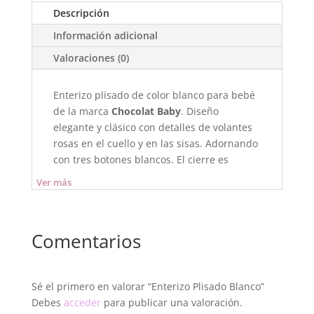
Descripción
Información adicional
Valoraciones (0)
Enterizo plisado de color blanco para bebé
de la marca
Chocolat Baby
. Diseño
elegante y clásico con detalles de volantes
rosas en el cuello y en las sisas. Adornando
con tres botones blancos. El cierre es
abotonado por detrás. Confeccionado en
Ver más
suave tela que brinda comodidad y estilo.
Es una prenda de una sola pieza diseñada
específicamente para mantener al bebé
Comentarios
fresco y cómodo durante los días más
calurosos. Incluye
broches de
presión
(snaps) en la entrepierna para
Sé el primero en valorar “Enterizo Plisado Blanco”
facilitar el cambio de pañal sin tener que
Debes
acceder
para publicar una valoración.