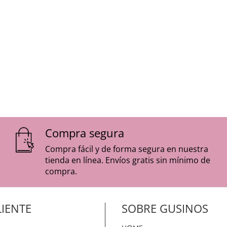
berón
ara protegerlo del sol
 el carrito
os las convierte en un regalo perfecto para recién nacidos.
e y celeste y toda celeste.
Compra segura
ter de alta calidad
Compra fácil y de forma segura en nuestra
ecesita ser planchado, puesto que no se arruga fácilmente.
tienda en línea. Envíos gratis sin mínimo de
compra.
LIENTE
SOBRE GUSINOS