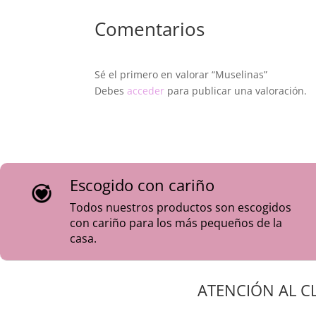
Limpiar babitas
Comentarios
Proteger la ropa al dar el pecho o el bi
Cubrir al bebé en los días más cálidos p
Usarlas como mantita ligera o para tapar
Sé el primero en valorar “Muselinas”
Debes
acceder
para publicar una valoración.
Además, su diseño elegante en tonos neutr
Características:
3 modelos disponibles: beige y gris, beig
Medidas aproximadas: 72x72 cm
Escogido con cariño
Composición: mezcla de algodón y poliés
Lavable a máquina
Todos nuestros productos son escogidos
El tejido piqué es un material que no n
con cariño para los más pequeños de la
casa.
ATENCIÓN AL C