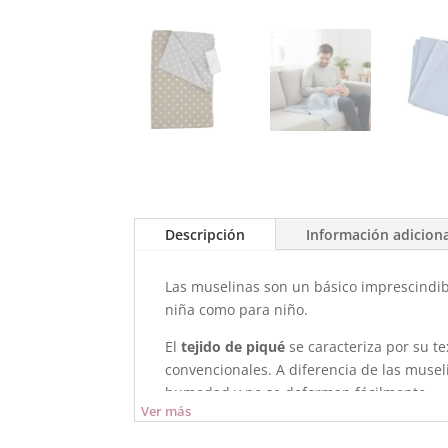
Descripción
Información adicion
Las muselinas son un básico imprescindibl
niña como para niño.
El
tejido de piqué
se caracteriza por su t
convencionales. A diferencia de las musel
humedad y no se deforman fácilmente.
Ver más
Son ideales para: