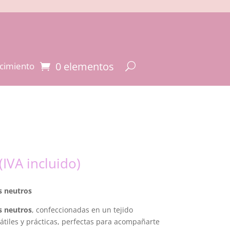
0 elementos
cimiento
El
(IVA incluido)
precio
actual
s neutros
es:
15,50 €.
s neutros
, confeccionadas en un tejido
sátiles y prácticas, perfectas para acompañarte