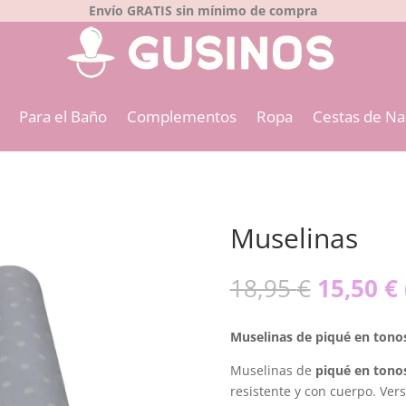
Envío GRATIS sin mínimo de compra
Para el Baño
Complementos
Ropa
Cestas de Na
Muselinas
El
18,95
€
15,50
€
precio
original
Muselinas de piqué en tono
era:
18,95 €.
Muselinas de
piqué en tono
resistente y con cuerpo. Ver