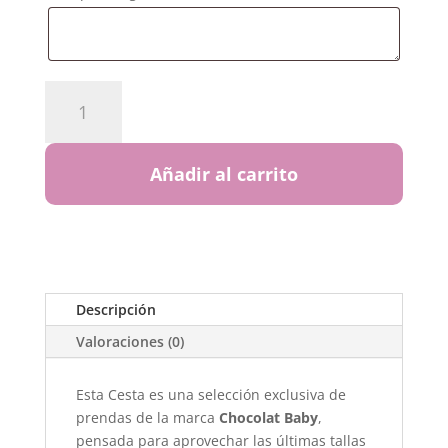
Cesta
nacimiento
bebé
NIÑA
Añadir al carrito
6
meses
–
Chocolat
Baby
cantidad
Descripción
Valoraciones (0)
Esta Cesta es una selección exclusiva de
prendas de la marca
Chocolat Baby
,
pensada para aprovechar las últimas tallas