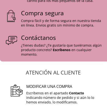
cariño para los más pequeños de la casa.
delantera, abotonado en la espalda. Talla
Compra segura
6 meses.
Gorro de lana gris marengo con borla –
Compra fácil y de forma segura en nuestra tienda
cálido y suave. Talla 6 meses.
en línea. Envíos gratis sin mínimo de compra.
Dos polainas de punto: una roja y una
Contáctanos
beige/marrón claro. Talla 6 meses.
Chaqueta de punto marrón tipo rebeca,
¿Tienes dudas? ¿Te gustaría que tuviéramos algún
corta. Talla 6 meses.
producto concreto?
Escríbenos
en cualquier
momento.
Chaqueta gris marengo con cuello
cerrado y cenefa blanca, detalles calados
en puños y bajo. Talla 6 meses.
ATENCIÓN AL CLIENTE
Cesta de tela trenzada reutilizable.
Tarjeta con dedicatoria personalizada
(opcional).
MODIFICAR UNA COMPRA
Escríbenos en el apartado
Contacto
Un conjunto práctico y combinable, ideal
indicando número de pedido y si aún lo lo
hemos enviado, lo modificamos.
para bebés de 6 meses y perfecto para