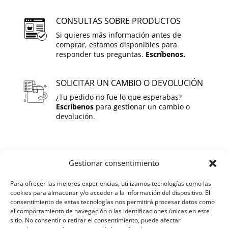
regalar en un nacimiento, bautizo o
simplemente para preparar el armario de
CONSULTAS SOBRE PRODUCTOS
invierno.
Si quieres más información antes de
comprar, estamos disponibles para
responder tus preguntas.
Escríbenos.
SOLICITAR UN CAMBIO O DEVOLUCIÓN
¿Tu pedido no fue lo que esperabas?
Escríbenos
para gestionar un cambio o
devolución.
SOBRE GUSINOS
Gestionar consentimiento
Para ofrecer las mejores experiencias, utilizamos tecnologías como las
HOME
cookies para almacenar y/o acceder a la información del dispositivo. El
consentimiento de estas tecnologías nos permitirá procesar datos como
QUIENES SOMOS
el comportamiento de navegación o las identificaciones únicas en este
sitio. No consentir o retirar el consentimiento, puede afectar