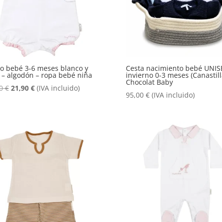
 bebé 3-6 meses blanco y
Cesta nacimiento bebé UNIS
 – algodón – ropa bebé niña
invierno 0-3 meses (Canastill
Chocolat Baby
El
El
90
€
21,90
€
(IVA incluido)
95,00
€
(IVA incluido)
precio
precio
original
actual
era:
es:
24,90 €.
21,90 €.