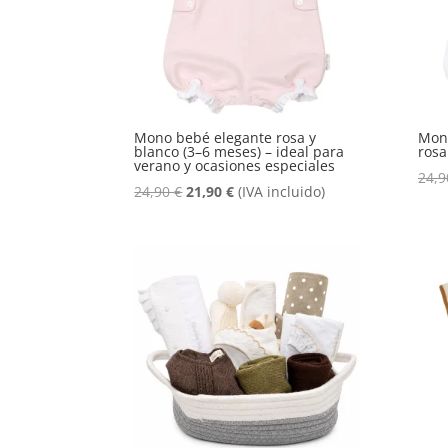
Mono bebé elegante rosa y
Mono
blanco (3–6 meses) – ideal para
rosa
verano y ocasiones especiales
24,
El
El
24,90
€
21,90
€
(IVA incluido)
precio
precio
original
actual
era:
es:
24,90 €.
21,90 €.