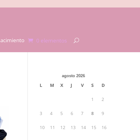
Nacimiento
0 elementos
agosto 2026
L
M
X
J
V
S
D
1
2
3
4
5
6
7
8
9
10
11
12
13
14
15
16