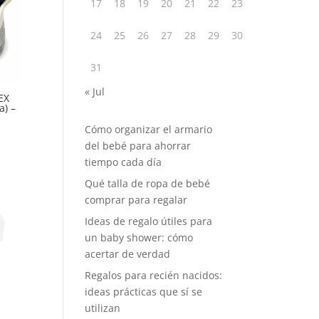
17
18
19
20
21
22
23
24
25
26
27
28
29
30
31
« Jul
EX
a) –
Cómo organizar el armario
del bebé para ahorrar
tiempo cada día
Qué talla de ropa de bebé
comprar para regalar
Ideas de regalo útiles para
un baby shower: cómo
acertar de verdad
Regalos para recién nacidos:
ideas prácticas que sí se
utilizan