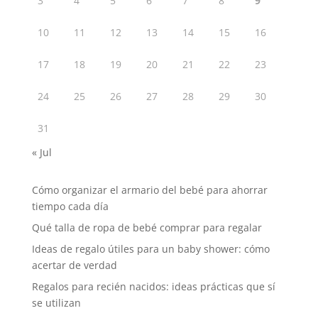
3
4
5
6
7
8
9
10
11
12
13
14
15
16
17
18
19
20
21
22
23
24
25
26
27
28
29
30
31
« Jul
Cómo organizar el armario del bebé para ahorrar
tiempo cada día
Qué talla de ropa de bebé comprar para regalar
Ideas de regalo útiles para un baby shower: cómo
acertar de verdad
Regalos para recién nacidos: ideas prácticas que sí
se utilizan