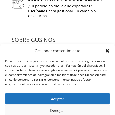
¿Tu pedido no fue lo que esperabas?
Escríbenos
para gestionar un cambio o
devolución.
SOBRE GUSINOS
Gestionar consentimiento
HOME
Para ofrecer las mejores experiencias, utilizamos tecnologías como las
QUIENES SOMOS
cookies para almacenar y/o acceder a la información del dispositivo. El
consentimiento de estas tecnologías nos permitirá procesar datos como
TIENDA
el comportamiento de navegación o las identificaciones únicas en este
sitio. No consentir o retirar el consentimiento, puede afectar
BLOG
negativamente a ciertas características y funciones.
CONTACTO
Aceptar
POLITICAS Y TERMINOS
Denegar