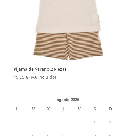
Pijama de Verano 2 Piezas
19,95
€
(IVA incluido)
agosto 2026
L
M
X
J
V
S
D
1
2