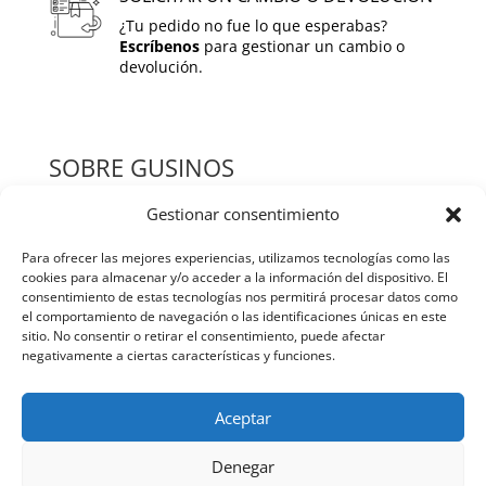
¿Tu pedido no fue lo que esperabas?
Escríbenos
para gestionar un cambio o
devolución.
SOBRE GUSINOS
Gestionar consentimiento
HOME
Para ofrecer las mejores experiencias, utilizamos tecnologías como las
QUIENES SOMOS
cookies para almacenar y/o acceder a la información del dispositivo. El
consentimiento de estas tecnologías nos permitirá procesar datos como
TIENDA
el comportamiento de navegación o las identificaciones únicas en este
sitio. No consentir o retirar el consentimiento, puede afectar
BLOG
negativamente a ciertas características y funciones.
CONTACTO
Aceptar
POLITICAS Y TERMINOS
Denegar