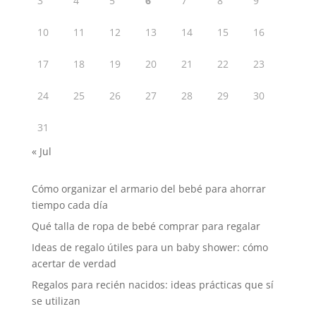
3
4
5
6
7
8
9
10
11
12
13
14
15
16
17
18
19
20
21
22
23
24
25
26
27
28
29
30
31
« Jul
Cómo organizar el armario del bebé para ahorrar
tiempo cada día
Qué talla de ropa de bebé comprar para regalar
Ideas de regalo útiles para un baby shower: cómo
acertar de verdad
Regalos para recién nacidos: ideas prácticas que sí
se utilizan