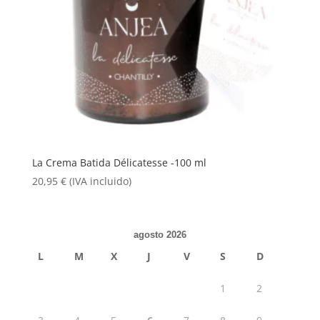
La Crema Batida Délicatesse -100 ml
20,95
€
(IVA incluido)
agosto 2026
L
M
X
J
V
S
D
1
2