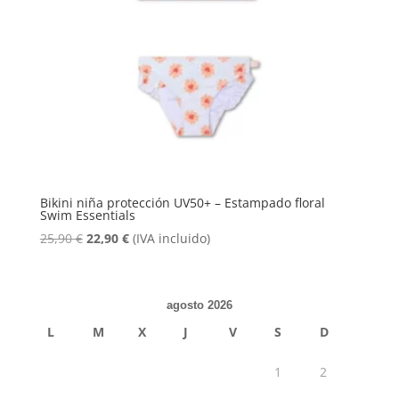
Bikini niña protección UV50+ – Estampado floral
Swim Essentials
El
El
25,90
€
22,90
€
(IVA incluido)
precio
precio
original
actual
era:
es:
agosto 2026
25,90 €.
22,90 €.
L
M
X
J
V
S
D
1
2