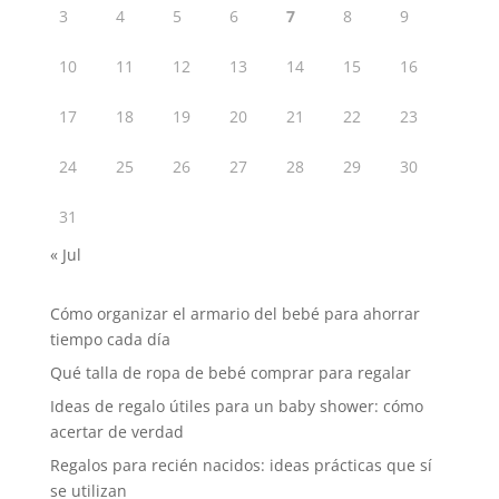
3
4
5
6
7
8
9
10
11
12
13
14
15
16
17
18
19
20
21
22
23
24
25
26
27
28
29
30
31
« Jul
Cómo organizar el armario del bebé para ahorrar
tiempo cada día
Qué talla de ropa de bebé comprar para regalar
Ideas de regalo útiles para un baby shower: cómo
acertar de verdad
Regalos para recién nacidos: ideas prácticas que sí
se utilizan