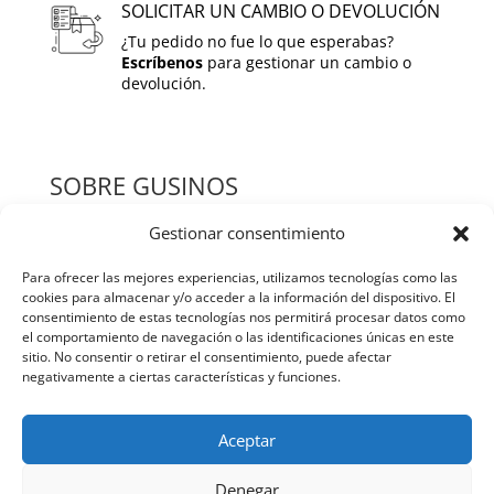
SOLICITAR UN CAMBIO O DEVOLUCIÓN
¿Tu pedido no fue lo que esperabas?
Escríbenos
para gestionar un cambio o
devolución.
SOBRE GUSINOS
Gestionar consentimiento
HOME
Para ofrecer las mejores experiencias, utilizamos tecnologías como las
QUIENES SOMOS
cookies para almacenar y/o acceder a la información del dispositivo. El
consentimiento de estas tecnologías nos permitirá procesar datos como
TIENDA
el comportamiento de navegación o las identificaciones únicas en este
sitio. No consentir o retirar el consentimiento, puede afectar
BLOG
negativamente a ciertas características y funciones.
CONTACTO
Aceptar
POLITICAS Y TERMINOS
Denegar