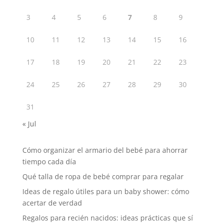
3
4
5
6
7
8
9
10
11
12
13
14
15
16
17
18
19
20
21
22
23
24
25
26
27
28
29
30
31
« Jul
Cómo organizar el armario del bebé para ahorrar
tiempo cada día
Qué talla de ropa de bebé comprar para regalar
Ideas de regalo útiles para un baby shower: cómo
acertar de verdad
Regalos para recién nacidos: ideas prácticas que sí