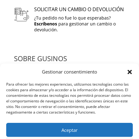
SOLICITAR UN CAMBIO O DEVOLUCIÓN
¿Tu pedido no fue lo que esperabas?
Escríbenos
para gestionar un cambio o
devolución.
SOBRE GUSINOS
Gestionar consentimiento
HOME
Para ofrecer las mejores experiencias, utilizamos tecnologías como las
QUIENES SOMOS
cookies para almacenar y/o acceder a la información del dispositivo. El
consentimiento de estas tecnologías nos permitirá procesar datos como
TIENDA
el comportamiento de navegación o las identificaciones únicas en este
sitio. No consentir o retirar el consentimiento, puede afectar
BLOG
negativamente a ciertas características y funciones.
CONTACTO
Aceptar
POLITICAS Y TERMINOS