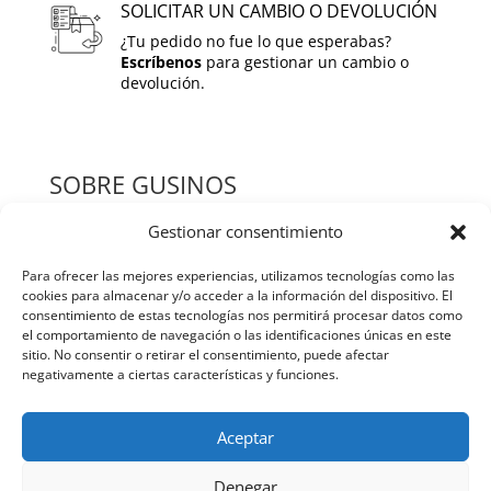
SOLICITAR UN CAMBIO O DEVOLUCIÓN
¿Tu pedido no fue lo que esperabas?
Escríbenos
para gestionar un cambio o
devolución.
SOBRE GUSINOS
Gestionar consentimiento
HOME
Para ofrecer las mejores experiencias, utilizamos tecnologías como las
QUIENES SOMOS
cookies para almacenar y/o acceder a la información del dispositivo. El
consentimiento de estas tecnologías nos permitirá procesar datos como
TIENDA
el comportamiento de navegación o las identificaciones únicas en este
sitio. No consentir o retirar el consentimiento, puede afectar
BLOG
negativamente a ciertas características y funciones.
CONTACTO
Aceptar
POLITICAS Y TERMINOS
Denegar