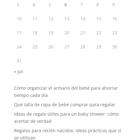
3
4
5
6
7
8
9
10
11
12
13
14
15
16
17
18
19
20
21
22
23
24
25
26
27
28
29
30
31
« Jul
Cómo organizar el armario del bebé para ahorrar
tiempo cada día
Qué talla de ropa de bebé comprar para regalar
Ideas de regalo útiles para un baby shower: cómo
acertar de verdad
Regalos para recién nacidos: ideas prácticas que sí
se utilizan